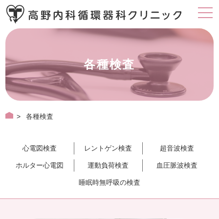
各種検査
>
各種検査
心電図検査
レントゲン検査
超音波検査
ホルター心電図
運動負荷検査
血圧脈波検査
睡眠時無呼吸の検査